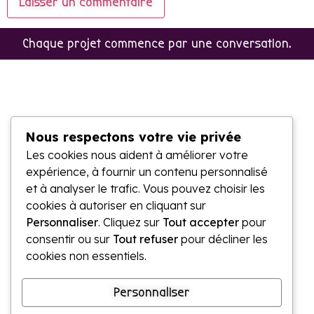
Chaque projet commence par une conversation.
Caroline
Nous respectons votre vie privée
Leblanc
Les cookies nous aident à améliorer votre
Quelques projets
Parlez-moi de votre projet
caroline@lalouve.ca
expérience, à fournir un contenu personnalisé
Bas St-Laurent,
et à analyser le trafic. Vous pouvez choisir les
cookies à autoriser en cliquant sur
Québec
Personnaliser
. Cliquez sur
Tout accepter
pour
Communication
consentir ou sur
Tout refuser
pour décliner les
claire
cookies non essentiels.
pour des
entreprises
Personnaliser
humaines.