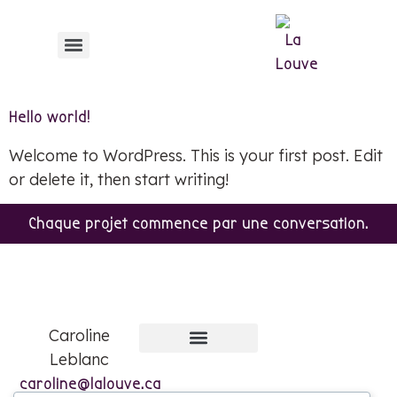
contenu
principal
Hello world!
Welcome to WordPress. This is your first post. Edit
or delete it, then start writing!
Chaque projet commence par une conversation.
Caroline
Leblanc
Quelques projets
Parlez-moi de votre projet
caroline@lalouve.ca